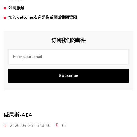
公司服务
加入welcome欢迎光临威尼斯集团官网
订阅我们的邮件
Subscribe
威尼斯-404
2026-05-26 16:13:10
63