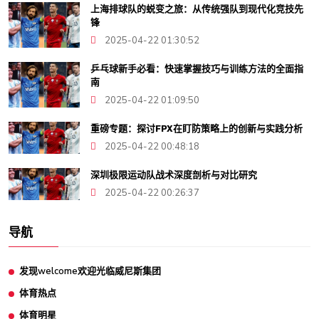
上海排球队的蜕变之旅：从传统强队到现代化竞技先
锋
2025-04-22 01:30:52
乒乓球新手必看：快速掌握技巧与训练方法的全面指
南
2025-04-22 01:09:50
重磅专题：探讨FPX在盯防策略上的创新与实践分析
2025-04-22 00:48:18
深圳极限运动队战术深度剖析与对比研究
2025-04-22 00:26:37
导航
发现welcome欢迎光临威尼斯集团
体育热点
体育明星