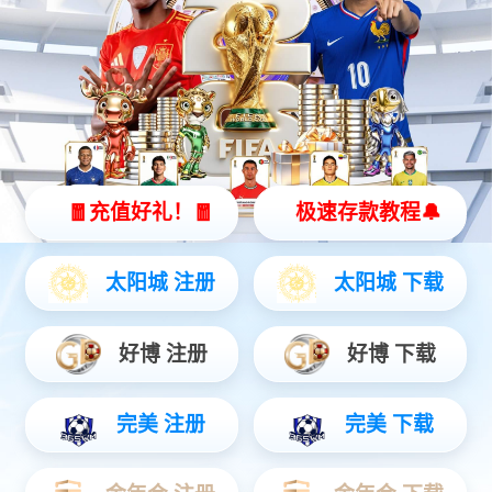
ABOUT US
发现welcome欢迎光临威尼斯集团
welcome欢迎光临威尼斯集团APP
是合肥市体育教育领域的领军企业，成
立于1994年。作为实力雄厚的、创新驱动的的行业先驱，我们始终专注于
技术创新和服务升级。拥有专业的研发和运营团队。培养了高素质的服务
团队，通过持续的创新投入，不断提升核心竞争力。
在发展历程中，
welcome欢迎光临威尼斯集团APP
始终坚持创新驱动。拥
有专业的研发和运营团队。培养了高素质的服务团队，通过持续的创新投
入，我们在积极探索行业新趋势等方面取得了显著成果。在创新实践中，
我们注重技术积累，通过自主研发和创新突破，不断提升核心竞争力。