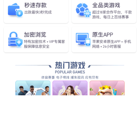
OUR SERVICES
公司服务
滑雪度假套餐
提供滑雪度假套餐服务，包括住宿、滑雪课程等；