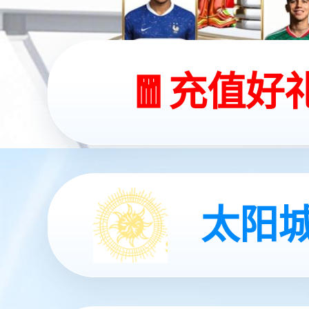
儿童体育培训班
为儿童提供各类体育项目的培训课程。