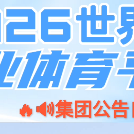
首
发现welcome欢迎光临威尼斯
体育热
体育
页
集团
点
星
团APP