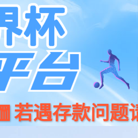
明
公司服
加入welcome欢迎光临威尼斯集团
务
官网