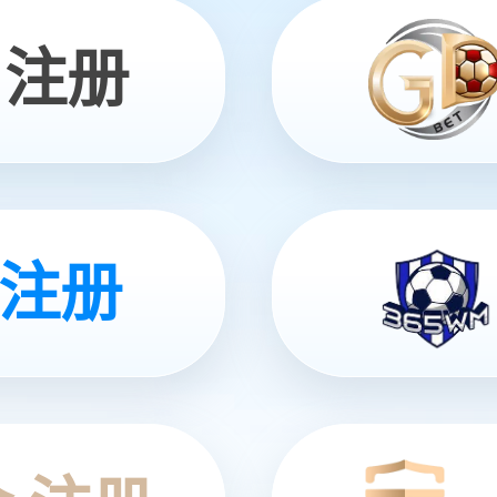
2026-05-30
20
不会
威尼斯-亮了！詹皇穿湖人标记短裤
威
珍妮巴斯：我想要一条
萨
韦
齐鲁网7月16日讯 北京时候7月16日动静，湖人在
齐
在中
夏日联赛中101-78裁减活塞，升级四强，今夏方
巴
必然
才加盟的詹姆斯前来现场不雅战，勒布朗身穿一条
的
印有湖人LOGO的短裤，实在亮眼。据流露，
诺