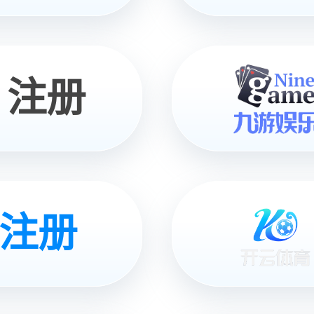
Our News
体育明星