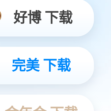
26-05-30
尼斯-阿图尔和朗格莱初次加入巴
练习课
鲁网7月16日讯 两名巴萨新援已前后初次加入了
萨一线队的练习课，此中阿图尔给人留下了深入
印象。 本地时候7月14日，阿图尔呈现在了比拉
瓦练习场，这是他加盟巴萨以后第一次加入一线