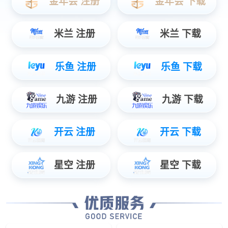
在业务布局方面，
welcome欢迎光临威尼斯集团APP
已形成以为核心的完
整产业链。我们始终坚持以客户需求为导向，通过持续的创新与突破，不
断提升服务品质。凭借专业的技术人才培养机制，成功打造了多个具有重
要影响力的标杆项目。
了解我们